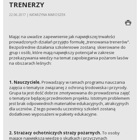
TRENERZY
22.06.2017 | KATARZYNA MAROSZEK
Mając na uwadze zapewnienie jak największej trwałości
prowadzonych działań przyjęto formułę „trenowania trenerów".
Bezpośrednie działania szkoleniowe zostaną skierowane do
grup i osób, które mają największy potencjał w zakresie
przekazywania wiedzy na temat zapobiegania pożarom lasów
na obszarach leśnych:
1.
Nauczyciele.
Prowadzący w ramach programu nauczania
zajęcia o tematyce związanej z ochroną środowiska i przyrody.
Grupa ta jest dość dobrze zmotywowana do prowadzenia zajęć
o tematyce będącej przedmiotem projektu. Istotnym problemem
jest brak odpowiednich materiałów edukacyjnych, atrakcyjnych
dla uczniów. Z tego powodu uczestnicy szkoleń zostaną
dodatkowo wyposażeni w pakiety edukacyjne.
2.
Strażacy ochotniczych straży pożarnych.
To osoby
mające największą wiedzę o skutkach i przyczynach