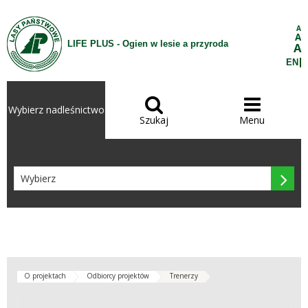
Przejdź do treści
A
A
LIFE PLUS - Ogien w lesie a przyroda
A
EN


Wybierz nadleśnictwo
Szukaj
Menu

O projektach
Odbiorcy projektów
Trenerzy